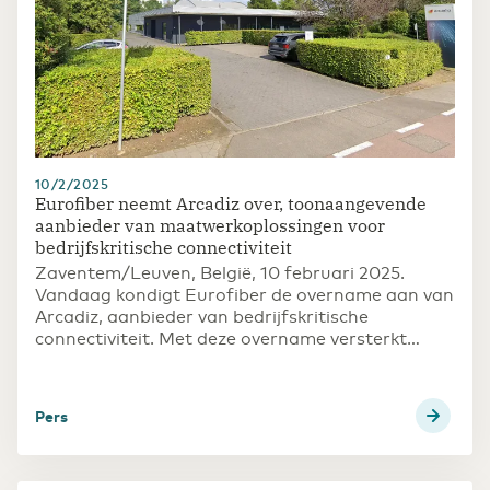
10/2/2025
Eurofiber neemt Arcadiz over, toonaangevende
aanbieder van maatwerkoplossingen voor
bedrijfskritische connectiviteit
Zaventem/Leuven, België, 10 februari 2025.
Vandaag kondigt Eurofiber de overname aan van
Arcadiz, aanbieder van bedrijfskritische
connectiviteit. Met deze overname versterkt
Eurofiber zijn positie in het leveren van robuuste
en schaalbare netwerkoplossingen die voldoen
aan de geavanceerde netwerkeisen van zijn
Pers
klanten. De overname ondersteunt Eurofiber’s
lange termijngroeidoelstellingen met zijn open en
toegankelijke digitale infrastructuur.