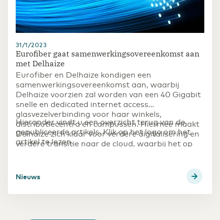
31/1/2023
Eurofiber gaat samenwerkingsovereenkomst aan
met Delhaize
Eurofiber en Delhaize kondigen een
samenwerkingsovereenkomst aan, waarbij
Delhaize voorzien zal worden van een 40 Gigabit
snelle en dedicated internet access
glasvezelverbinding voor haar winkels,
Hieronder vindt u een overzicht terug van de
distributiecentra en campussen. Hiermee maakt
gepubliceerde artikels. Klik op het logo om het
Delhaize zich klaar voor verdere digitalisering en
artikel te lezen.
verdere transitie naar de cloud, waarbij het op
middellange termijn de bedoeling is om zelf geen
datacenters meer te hosten, maar gebruik te
maken van een datacenter in de cloud.
Nieuws