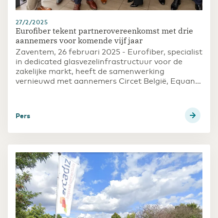
27/2/2025
Eurofiber tekent partnerovereenkomst met drie
aannemers voor komende vijf jaar
Zaventem, 26 februari 2025 - Eurofiber, specialist
in dedicated glasvezelinfrastructuur voor de
zakelijke markt, heeft de samenwerking
vernieuwd met aannemers Circet België, Equans
en Cas-Vos voor de aanleg van
glasvezelverbindingen in België. De
overeenkomsten hebben een looptijd van vijf jaar.
Pers
Eurofiber herbevestigt hiermee het vertrouwen
in alle partijen.