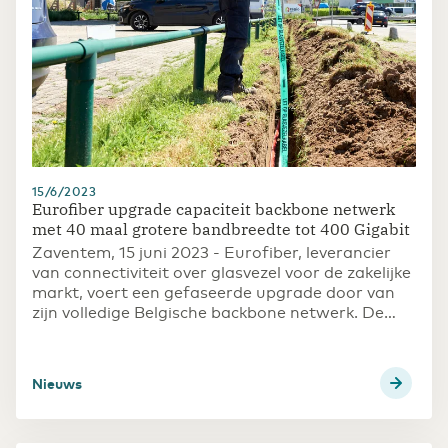
15/6/2023
Eurofiber upgrade capaciteit backbone netwerk
met 40 maal grotere bandbreedte tot 400 Gigabit
Zaventem, 15 juni 2023 -
Eurofiber, leverancier
van connectiviteit over glasvezel voor de zakelijke
markt, voert een gefaseerde upgrade door van
zijn volledige Belgische backbone netwerk. De
bestaande hardware wordt daarbij vervangen
door apparatuur van het Finse Nokia. De eerste
netwerkring die vanaf vandaag operationeel is
Nieuws
en loopt tussen Brussel-Zuid, Charleroi, Mons,
Estaimpuis en Kortrijk, heeft een capaciteit van
400 Gigabit. Een tweede netwerkring wordt