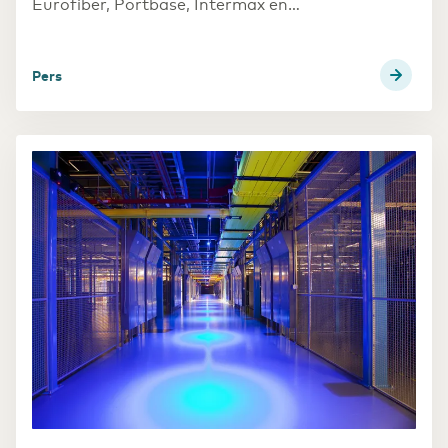
Eurofiber, Portbase, Intermax en
InnovationQuarter erin geslaagd om als eerste
ter wereld een schaalbare quantum
netwerkverbinding aan te leggen in de haven van
Pers
Rotterdam. In een proefopstelling is aangetoond
dat door het gebruik van quantum technologie
de toegang tot gevoelige informatie onmogelijk
wordt gemaakt. Dit nieuwe
communicatiesysteem kan in de toekomst de
veiligheid van de tienduizenden zeeschepen die
de haven jaarlijks bezoeken verbeteren en ook het
economische verkeer dat daaruit voortvloeit
beter beveiligen tegen de dreiging van quantum
computers.