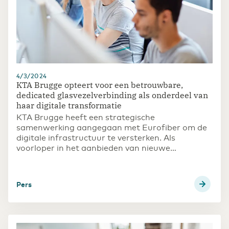
4/3/2024
KTA Brugge opteert voor een betrouwbare,
dedicated glasvezelverbinding als onderdeel van
haar digitale transformatie
KTA Brugge heeft een strategische
samenwerking aangegaan met Eurofiber om de
digitale infrastructuur te versterken. Als
voorloper in het aanbieden van nieuwe
opleidingen die inspelen op maatschappelijke
ontwikkelingen, heeft de school behoefte aan
robuuste internetverbindingen. Met de overstap
Pers
naar een stabiele, dedicated glasvezelverbinding
verlopen updates veel sneller en werken games
efficiënter.