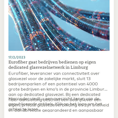
17/2/2023
Eurofiber gaat bedrijven bedienen op eigen
dedicated glasvezelnetwerk in Limburg
Eurofiber, leverancier van connectiviteit over
glasvezel voor de zakelijke markt, sluit 13
bedrijvenparken of een potentieel van 4000
grote bedrijven en kmo’s in de provincie Limburg
aan op dedicated glasvezel. Bij een dedicated
Hieronder vindt u een overzicht terug van de
fiber aansluiting beschikt een bedrijf over een
gepubliceerde artikels. Klik op het logo om het
eigen, private glasvezelverbinding en zijn snelheid
artikel te lezen.
en bandbreedte gegarandeerd en aanpasbaar
aan de concrete behoeften.