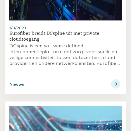
1/3/2023
Eurofiber breidt DCspine uit met private
cloudtoegang
DCspine is een software defined
interconnectieplatform dat zorgt voor snelle en
veilige connectiviteit tussen datacenters, cloud
providers en andere netwerkdiensten. Eurofiber
lanceerde het in 2018 om klanten een
gebruiksvriendelijk platform te bieden dat
netwerkbeheer vereenvoudigt en de complexiteit
Nieuws
van het bouwen en beheren van interconnecties
tussen datacenters en cloud services vermindert.
De uitbreiding met private cloud is een van dé
oplossingen om te voldoen in de groeiende
behoefte van de klanten om de toegang naar
bedrijfsdata en applicaties schaalbaar te maken.