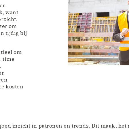
eer
k, want
rzicht.
jker om
 tijdig bij
tieel om
l-time
n
er
een
re kosten
goed inzicht in patronen en trends. Dit maakt het