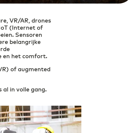
ddelen kenmerkt retail 2.0
are, VR/AR, drones
oT (Internet of
oeien. Sensoren
re belangrijke
erde
 en het comfort.
 (VR) of augmented
 al in volle gang.