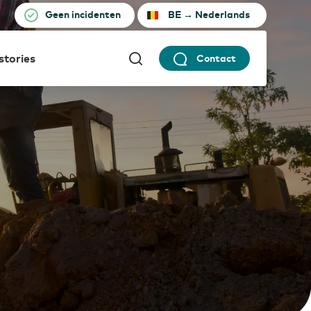
Geen incidenten
BE
→
Nederlands
 stories
Contact
Netherlands
English
Security
rmaceutische sector
euws en Persberichten
Transporteer op een verantwoorde manier
gitalisering als recept voor
ncurrentiekracht
Belgium
English
WDM Encrypted
Datatransport maximaal beveiligd
reers
Germany
English
dustrie
ncurrentiepositie
rsterken met industrie 4.0
)etail
gitalisering en inzet ICT-