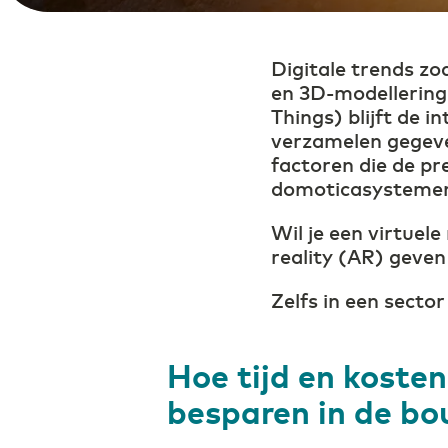
de Digital Society
Digitale trends z
Transport & Logsitiek
en 3D-modellering 
Sneller schakelen door
digitalisering
Things) blijft de 
verzamelen gegeven
factoren die de p
domoticasystemen 
Wil je een virtuel
reality (AR) geven
Zelfs in een sector
Hoe tijd en kosten
besparen in de b