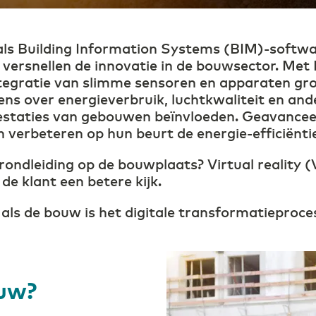
digitaal onderwijs
mi
oals Building Information Systems (BIM)-softw
Zorg
versnellen de innovatie in de bouwsector. Met I
Efficiëntie door digitaal
samenwerken in de zorg
integratie van slimme sensoren en apparaten gr
s over energieverbruik, luchtkwaliteit en ande
restaties van gebouwen beïnvloeden. Geavance
verbeteren op hun beurt de energie-efficiëntie
e rondleiding op de bouwplaats? Virtual reality
 de klant een betere kijk.
 als de bouw is het digitale transformatieproces
ouw?