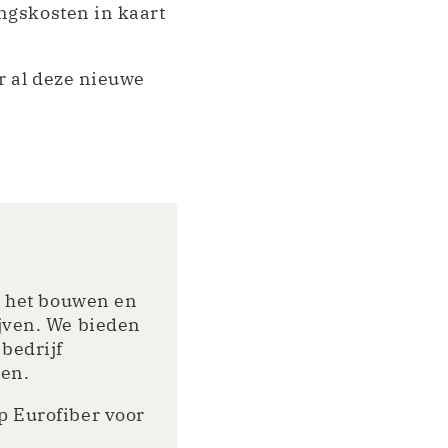
ngskosten in kaart
r al deze nieuwe
n het bouwen en
jven. We bieden
bedrijf
ken.
p Eurofiber voor
.