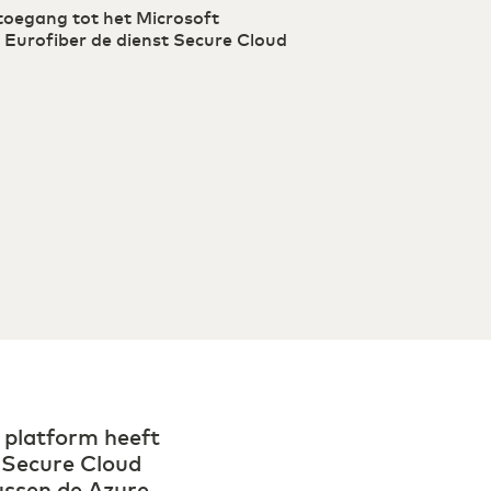
ddelen kenmerkt retail 2.0
 toegang tot het Microsoft
 Eurofiber de dienst Secure Cloud
d platform heeft
 Secure Cloud
ussen de Azure