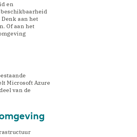
id en
e beschikbaarheid
. Denk aan het
. Of aan het
stomgeving
 bestaande
lt Microsoft Azure
rdeel van de
T-omgeving
rastructuur