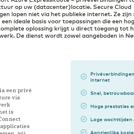
ctuur op uw (datacenter)locatie. Secure Cloud
en lopen niet via het publieke internet. Ze zij
en een ideale basis voor toepassingen die een h
omplete oplossing krijgt u direct toegang tot h
twerk. De dienst wordt zowel aangeboden in Ne
Privéverbindingen
internet
ia een privé
Snel, betrouwbaar
zure via
werk
Hoge prestaties e
net is
 Connect
Lage wachttijden 
 applicaties
Aanzienlijke kost
nemen, wij