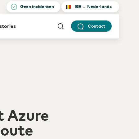
Geen incidenten
BE
→
Nederlands
 stories
Contact
Netherlands
English
Security
rmaceutische sector
euws en Persberichten
Transporteer op een verantwoorde manier
gitalisering als recept voor
ncurrentiekracht
Belgium
English
WDM Encrypted
Datatransport maximaal beveiligd
reers
Germany
English
dustrie
ncurrentiepositie
rsterken met industrie 4.0
t Azure
Route
)etail
gitalisering en inzet ICT-