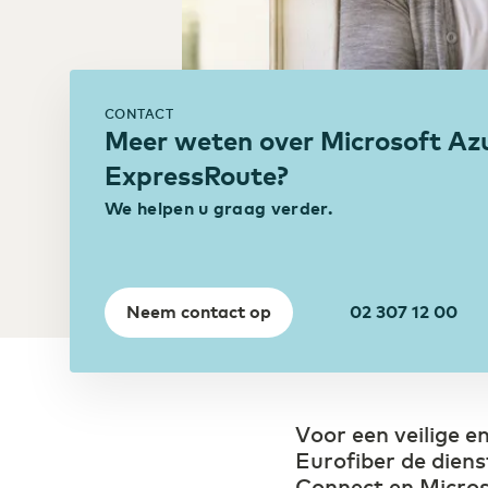
de Digital Society
Transport & Logsitiek
Sneller schakelen door
CONTACT
digitalisering
Meer weten over Microsoft Az
ExpressRoute?
We helpen u graag verder.
Neem contact op
02 307 12 00
Voor een veilige e
Eurofiber de dien
Connect en Micros