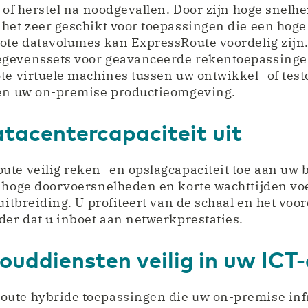
t of herstel na noodgevallen. Door zijn hoge snelhe
 het zeer geschikt voor toepassingen die een hog
rote datavolumes kan ExpressRoute voordelig zijn
gevenssets voor geavanceerde rekentoepassingen
ote virtuele machines tussen uw ontwikkel- of te
 en uw on-premise productieomgeving.
tacentercapaciteit uit
ute veilig reken- en opslagcapaciteit toe aan uw
 hoge doorvoersnelheden en korte wachttijden voe
uitbreiding. U profiteert van de schaal en het voo
der dat u inboet aan netwerkprestaties.
louddiensten veilig in uw IC
ute hybride toepassingen die uw on-premise inf