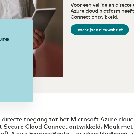
digitaal onderwijs
mi
Voor een veilige en directe
Azure cloud platform heeft
Connect ontwikkeld.
Zorg
Efficiëntie door digitaal
Inschrijven nieuwsbrief
samenwerken in de zorg
ure
n directe toegang tot het Microsoft Azure clou
st Secure Cloud Connect ontwikkeld. Maak met
oft Azure ExpressRoute – privéverbindingen t