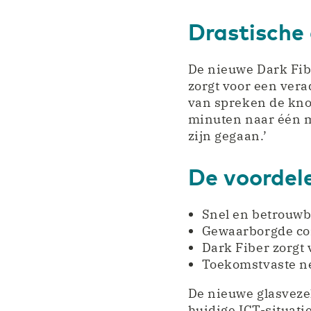
Drastische
De nieuwe Dark Fib
zorgt voor een vera
van spreken de knop
minuten naar één m
zijn gegaan.’
De voordel
Snel en betrouwb
Gewaarborgde con
Dark Fiber zorgt v
Toekomstvaste ne
De nieuwe glasveze
huidige ICT-situati