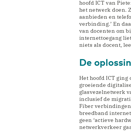
hoofd ICT van Piete
het netwerk doen. 
aanbieden en telefo
verbinding.’ En daa
van docenten om bi
internettoegang liet
niets als docent, l
De oplossin
Het hoofd ICT ging
groeiende digitali
glasvezelnetwerk va
inclusief de migra
Fiber verbindingen
breedband internett
geen ‘actieve hardw
netwerkverkeer gaa