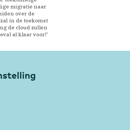
dige migratie naar
uiden over de
zal in de toekomst
ing de cloud zullen
val al klaar voor!’
nstelling