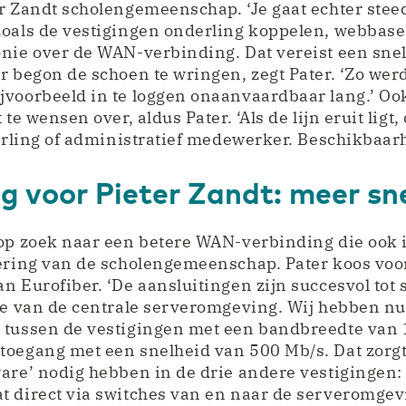
r Zandt scholengemeenschap. ‘Je gaat echter stee
Zoals de vestigingen onderling koppelen, webbase
nie over de WAN-verbinding. Dat vereist een snel
r begon de schoen te wringen, zegt Pater. ‘Zo wer
jvoorbeeld in te loggen onaanvaardbaar lang.’ Oo
 te wensen over, aldus Pater. ‘Als de lijn eruit ligt
eerling of administratief medewerker. Beschikbaarh
g voor Pieter Zandt: meer sn
 op zoek naar een betere WAN-verbinding die ook 
sering van de scholengemeenschap. Pater koos voo
n Eurofiber. ‘De aansluitingen zijn succesvol tot 
tie van de centrale serveromgeving. Wij hebben n
 tussen de vestigingen met een bandbreedte van 
oegang met een snelheid van 500 Mb/s. Dat zorgt 
are’ nodig hebben in de drie andere vestigingen: 
t direct via switches van en naar de serveromge