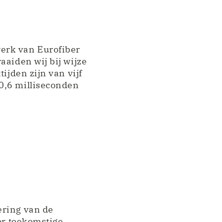
erk van Eurofiber
aaiden wij bij wijze
ijden zijn van vijf
0,6 milliseconden
ering van de
oor toekomstige