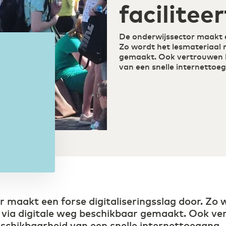
faciliteer
digitaal onderwijs
mi
Zorg
De onderwijssector maakt ee
Efficiëntie door digitaal
Zo wordt het lesmateriaal 
samenwerken in de zorg
gemaakt. Ook vertrouwen l
van een snelle internettoe
 maakt een forse digitaliseringsslag door. Zo 
 via digitale weg beschikbaar gemaakt. Ook v
eschikbaarheid van een snelle internettoegang.