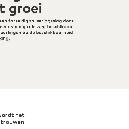
t groei
ddelen kenmerkt retail 2.0
n forse digitaliseringsslag door.
meer via digitale weg beschikbaar
eerlingen op de beschikbaarheid
gang.
wordt het
ertrouwen