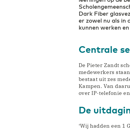
Scholengemeenscha
Dark Fiber glasve
er zowel nu als in
kunnen werken en 
Centrale s
De Pieter Zandt sc
medewerkers staan 
bestaat uit zes me
Kampen. Van daarui
over IP-telefonie e
De uitdagi
‘Wij hadden een 1 G