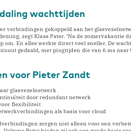
 daling wachttijden
er verbindingen gekoppeld aan het glasvezelnetw
deming, zegt Klaas Pater. ‘Na de zomervakantie dr
 om. En alles werkte direct veel sneller. De wachtt
inuut gedaald, met pingtijden die van 6 ms naar 
en voor Pieter Zandt
aar glasvezelnetwerk
tinuïteit door redundant netwerk
oor flexibiliteit
twerkverbindingen als basis voor cloud
lverbindingen zorgen niet alleen voor een verbet
e. Volgens Pater bieden zij ook een goede basis v