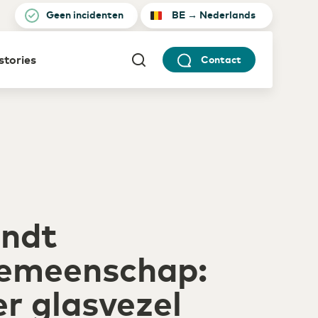
Geen incidenten
BE
→
Nederlands
 stories
Contact
Netherlands
English
Security
rmaceutische sector
euws en Persberichten
Transporteer op een verantwoorde manier
gitalisering als recept voor
ncurrentiekracht
Belgium
English
WDM Encrypted
Datatransport maximaal beveiligd
reers
Germany
English
dustrie
andt
ncurrentiepositie
rsterken met industrie 4.0
gemeenschap:
r glasvezel
)etail
gitalisering en inzet ICT-