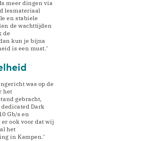
ds meer dingen via
d lesmateriaal
le en stabiele
den de wachttijden
k de
, dan kun je bijna
eid is een must.’
elheid
ingericht was op de
r het
stand gebracht,
u dedicated Dark
10 Gb/s en
er ook voor dat wij
al het
ving in Kampen.’