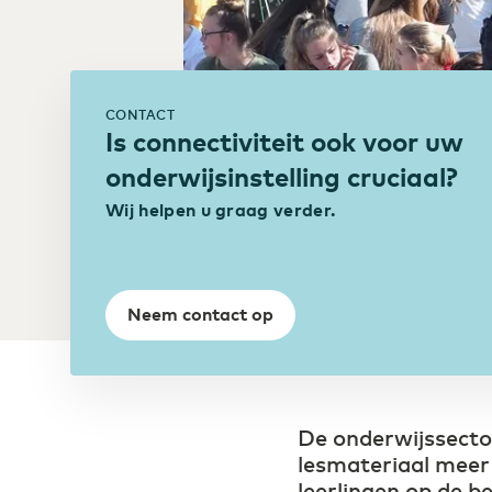
de Digital Society
Transport & Logsitiek
Sneller schakelen door
CONTACT
digitalisering
Is connectiviteit ook voor uw
onderwijsinstelling cruciaal?
Wij helpen u graag verder.
Neem contact op
De onderwijssector
lesmateriaal meer
leerlingen op de b