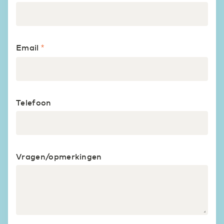
Transport & Logsitiek
Sneller schakelen door digitalisering
Zorg
Efficiëntie door digitaal samenwerken in de zorg