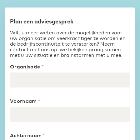
Kies de juiste cloudstrategie met onze private,
hybrid en public cloud oplossingen. Veilig,
Onze leveranciers
Belgium
English
ICT & Telecom
schaalbaar en flexibel voor elke organisatie.
Plan een adviesgesprek
Hoge bandbreedtes en een betrouwbaar netwerk
Wilt u meer weten over de mogelijkheden voor
DCspine
France
Français
uw organisatie om veerkrachtiger te worden en
Careers
Fundament van uw ICT-infrastructuur
Industrie
de bedrijfscontinuïteit te versterken? Neem
Secure Cloud Connect
Concurrentiepositie versterken met industrie 4.0
contact met ons op: we bekijken graag samen
Waar connectiviteit en cloud samenkomen
met u uw situatie en brainstormen met u mee.
Deutschland
Deutsch
Overheid
Stimuleren en faciliteren van de Digital Society
Security
Germany
English
Transporteer op een verantwoorde manier
Onderwijs
WDM Encrypted
Optimale toegang tot digitaal onderwijs
Datatransport maximaal beveiligd
(R)etail
Digitalisering en inzet ICT-middelen kenmerkt
retail 2.0