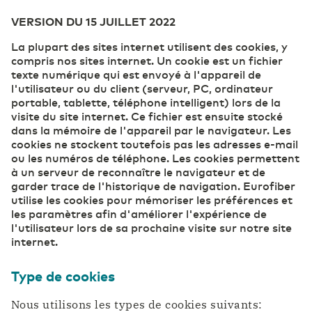
VERSION DU 15 JUILLET 2022
Finance
Emplois
Belgium
English
La plupart des sites internet utilisent des cookies, y
compris nos sites internet. Un cookie est un fichier
texte numérique qui est envoyé à l'appareil de
France
Français
l'utilisateur ou du client (serveur, PC, ordinateur
ICT & Télécommunications
portable, tablette, téléphone intelligent) lors de la
visite du site internet. Ce fichier est ensuite stocké
dans la mémoire de l'appareil par le navigateur. Les
Deutschland
Deutsch
cookies ne stockent toutefois pas les adresses e-mail
Industrie
ou les numéros de téléphone. Les cookies permettent
à un serveur de reconnaître le navigateur et de
Germany
English
garder trace de l'historique de navigation. Eurofiber
utilise les cookies pour mémoriser les préférences et
Santé
les paramètres afin d'améliorer l'expérience de
l'utilisateur lors de sa prochaine visite sur notre site
internet.
Services publics et Administration
Type de cookies
Nous utilisons les types de cookies suivants: