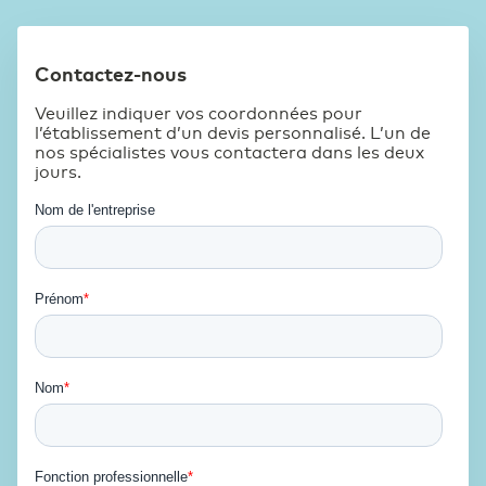
Finance
Emplois
Belgium
English
Contactez-nous
Veuillez indiquer vos coordonnées pour
France
Français
l’établissement d’un devis personnalisé. L’un de
ICT & Télécommunications
nos spécialistes vous contactera dans les deux
jours.
Deutschland
Deutsch
Industrie
Germany
English
Santé
Services publics et Administration