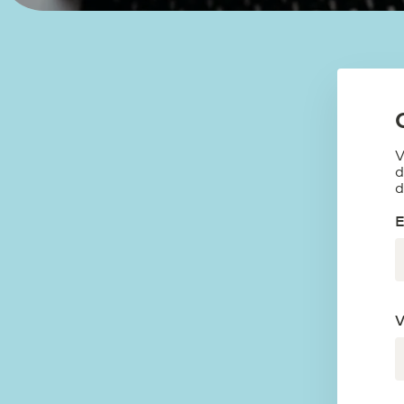
V
d
d