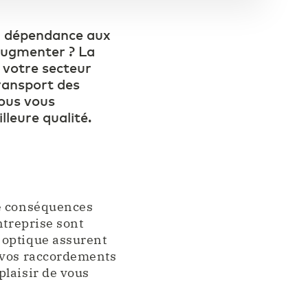
la dépendance aux
’augmenter ? La
 votre secteur
transport des
ous vous
lleure qualité.
de conséquences
ntreprise sont
 optique assurent
s vos raccordements
plaisir de vous