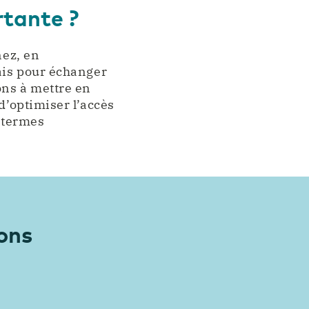
rtante ?
nez, en
mais pour échanger
ons à mettre en
d’optimiser l’accès
n termes
ions