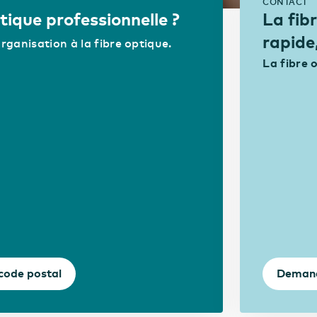
CONTACT
tique professionnelle ?
La fib
rapide,
anisation à la fibre optique.
La fibre 
 code postal
Demand