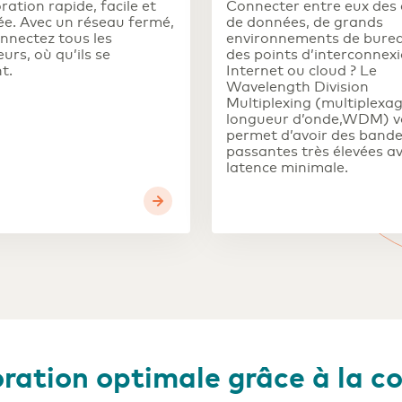
ration rapide, facile et
Connecter entre eux des 
ée. Avec un réseau fermé,
de données, de grands
nnectez tous les
environnements de burea
eurs, où qu’ils se
des points d’interconnex
t.
Internet ou cloud ? Le
Wavelength Division
Multiplexing (multiplexa
longueur d’onde,WDM) v
permet d’avoir des band
passantes très élevées a
latence minimale.
ration optimale grâce à la c