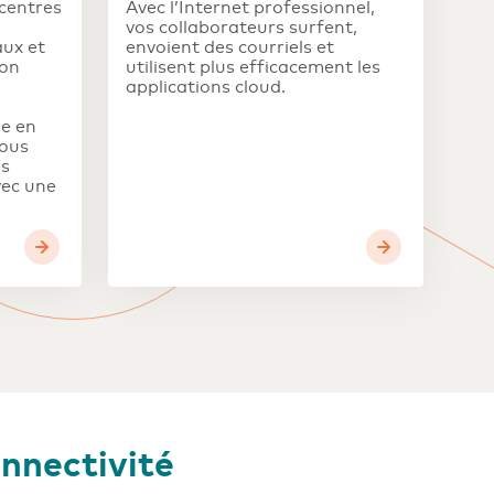
centres
Avec l’Internet professionnel,
vos collaborateurs surfent,
ux et
envoient des courriels et
ion
utilisent plus efficacement les
applications cloud.
ge en
ous
es
vec une
onnectivité