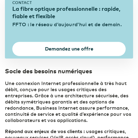
CONTACT
La fibre optique professionnelle : rapide,
Finance
Emplois
fiable et flexible
Belgium
English
FFTO : le réseau d’aujourd’hui et de demain.
France
Français
ICT & Télécommunications
Demandez une offre
Deutschland
Deutsch
Industrie
Socle des besoins numériques
Germany
English
Une connexion Internet professionnelle à très haut
débit, conçue pour les usages critiques des
Santé
entreprises. Grâce à une architecture sécurisée, des
débits symétriques garantis et des options de
redondance, Business Internet assure performance,
continuité de service et qualité d’expérience pour vos
Services publics et Administration
collaborateurs et vos applications.
Répond aux enjeux de vos clients :
usages critiques,
nouveaux services (VoIP, accès cloud), performance