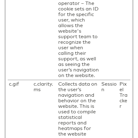
operator – The
cookie sets an ID
for the specific
user, which
allows the
website's
support team to
recognize the
user when
calling their
support, as well
as seeing the
user’s navigation
on the website.
c.gif
c.clarity.
Collects data on
Sessio
Pix
ms
the user’s
n
el
navigation and
Tra
behavior on the
cke
website. This is
r
used to compile
statistical
reports and
heatmaps for
the website