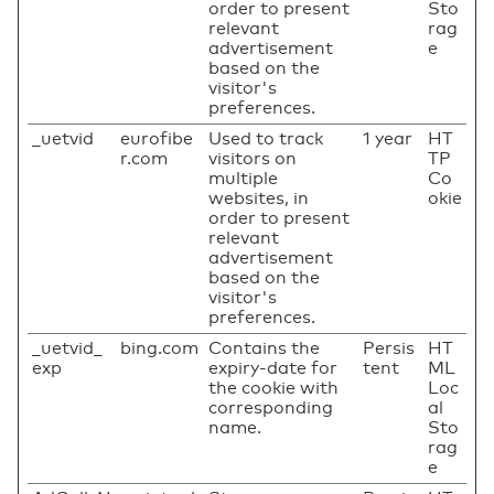
order to present
Sto
relevant
rag
advertisement
e
based on the
visitor's
preferences.
_uetvid
eurofibe
Used to track
1 year
HT
r.com
visitors on
TP
multiple
Co
websites, in
okie
order to present
relevant
advertisement
based on the
visitor's
preferences.
_uetvid_
bing.com
Contains the
Persis
HT
exp
expiry-date for
tent
ML
the cookie with
Loc
corresponding
al
name.
Sto
rag
e