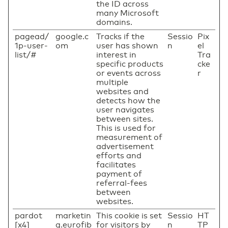
the ID across
many Microsoft
domains.
pagead/
google.c
Tracks if the
Sessio
Pix
1p-user-
om
user has shown
n
el
list/#
interest in
Tra
specific products
cke
or events across
r
multiple
websites and
detects how the
user navigates
between sites.
This is used for
measurement of
advertisement
efforts and
facilitates
payment of
referral-fees
between
websites.
pardot
marketin
This cookie is set
Sessio
HT
[x4]
g.eurofib
for visitors by
n
TP