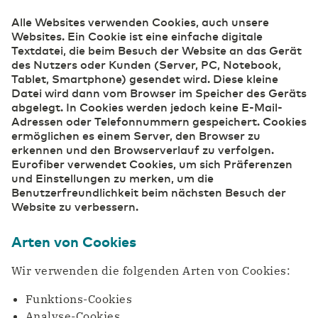
Alle Websites verwenden Cookies, auch unsere
(Online-)Einzelhandel
Websites. Ein Cookie ist eine einfache digitale
Belgium
English
Textdatei, die beim Besuch der Website an das Gerät
des Nutzers oder Kunden (Server, PC, Notebook,
Tablet, Smartphone) gesendet wird. Diese kleine
France
Français
Bauwesen
Datei wird dann vom Browser im Speicher des Geräts
abgelegt. In Cookies werden jedoch keine E-Mail-
Adressen oder Telefonnummern gespeichert. Cookies
ermöglichen es einem Server, den Browser zu
Deutschland
Deutsch
erkennen und den Browserverlauf zu verfolgen.
Industrie
Eurofiber verwendet Cookies, um sich Präferenzen
und Einstellungen zu merken, um die
Germany
English
Benutzerfreundlichkeit beim nächsten Besuch der
Website zu verbessern.
Landwirtschaft, Lebensmittel & Getränke
Arten von Cookies
IKT und Telekommunikation
Wir verwenden die folgenden Arten von Cookies:
Funktions-Cookies
Analyse-Cookies