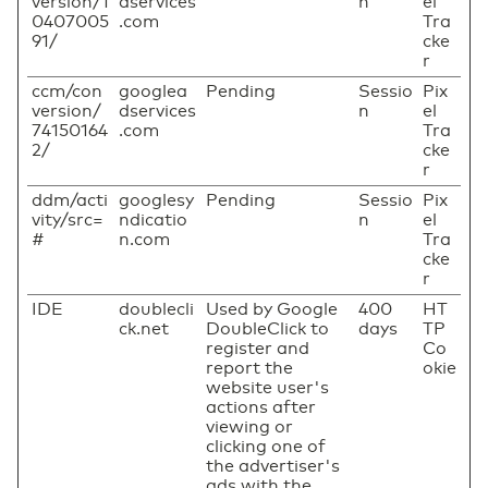
version/1
dservices
n
el
0407005
.com
Tra
91/
cke
r
ccm/con
googlea
Pending
Sessio
Pix
version/
dservices
n
el
74150164
.com
Tra
2/
cke
r
ddm/acti
googlesy
Pending
Sessio
Pix
vity/src=
ndicatio
n
el
#
n.com
Tra
cke
r
IDE
doublecli
Used by Google
400
HT
ck.net
DoubleClick to
days
TP
register and
Co
report the
okie
website user's
actions after
viewing or
clicking one of
the advertiser's
ads with the