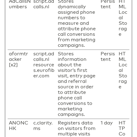
AdCallsN
script.ad
Stores
Persis
HT
umbers
calls.nl
dynamically
tent
ML
assigned phone
Loc
numbers to
al
measure and
Sto
attribute phone
rag
call conversions
e
from marketing
campaigns.
aformtr
script.ad
Stores
Persis
HT
acker
calls.nl
information
tent
ML
[x2]
resource
about the
Loc
s.eurofib
visitor’s first
al
er.com
visit, entry page
Sto
and referral
rag
source in order
e
to attribute
phone call
conversions to
marketing
campaigns.
ANONC
c.clarity.
Registers data
1 day
HT
HK
ms
on visitors from
TP
multiple visits
Co