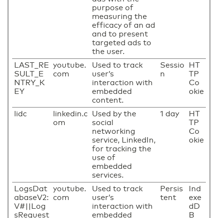
purpose of
measuring the
efficacy of an ad
and to present
targeted ads to
the user.
LAST_RE
youtube.
Used to track
Sessio
HT
SULT_E
com
user’s
n
TP
NTRY_K
interaction with
Co
EY
embedded
okie
content.
lidc
linkedin.c
Used by the
1 day
HT
om
social
TP
networking
Co
service, LinkedIn,
okie
for tracking the
use of
embedded
services.
LogsDat
youtube.
Used to track
Persis
Ind
abaseV2:
com
user’s
tent
exe
V#||Log
interaction with
dD
sRequest
embedded
B