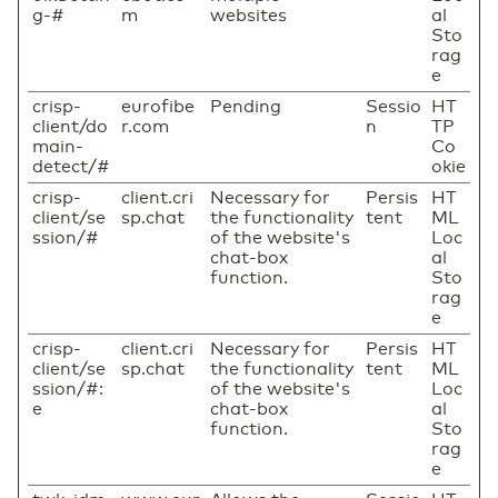
g-#
m
websites
al
Sto
rag
e
crisp-
eurofibe
Pending
Sessio
HT
client/do
r.com
n
TP
main-
Co
detect/#
okie
crisp-
client.cri
Necessary for
Persis
HT
client/se
sp.chat
the functionality
tent
ML
ssion/#
of the website's
Loc
chat-box
al
function.
Sto
rag
e
crisp-
client.cri
Necessary for
Persis
HT
client/se
sp.chat
the functionality
tent
ML
ssion/#:
of the website's
Loc
e
chat-box
al
function.
Sto
rag
e