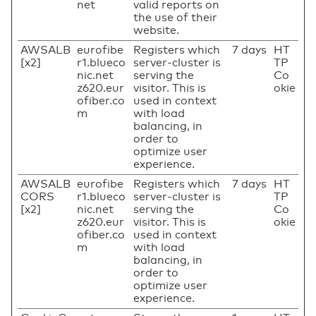
net
valid reports on
the use of their
website.
AWSALB
eurofibe
Registers which
7 days
HT
[x2]
r1.blueco
server-cluster is
TP
nic.net
serving the
Co
z620.eur
visitor. This is
okie
ofiber.co
used in context
m
with load
balancing, in
order to
optimize user
experience.
AWSALB
eurofibe
Registers which
7 days
HT
CORS
r1.blueco
server-cluster is
TP
[x2]
nic.net
serving the
Co
z620.eur
visitor. This is
okie
ofiber.co
used in context
m
with load
balancing, in
order to
optimize user
experience.