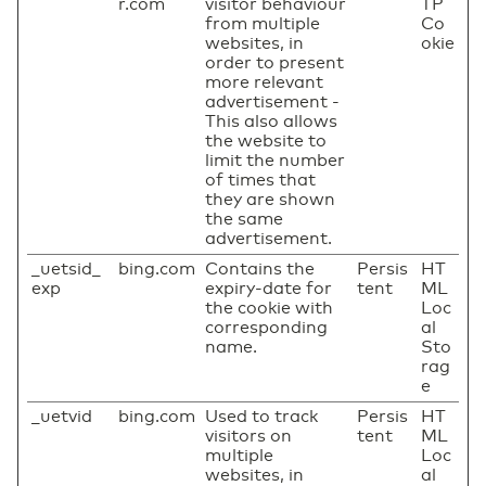
r.com
visitor behaviour
TP
from multiple
Co
websites, in
okie
order to present
more relevant
advertisement -
This also allows
the website to
limit the number
of times that
they are shown
the same
advertisement.
_uetsid_
bing.com
Contains the
Persis
HT
exp
expiry-date for
tent
ML
the cookie with
Loc
corresponding
al
name.
Sto
rag
e
_uetvid
bing.com
Used to track
Persis
HT
visitors on
tent
ML
multiple
Loc
websites, in
al