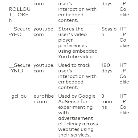
-
com
user’s
days
TP
ROLLOU
interaction with
Co
T_TOKE
embedded
okie
N
content.
__Secure
youtube.
Stores the
Sessio
HT
-YEC
com
user's video
n
TP
player
Co
preferences
okie
using embedded
YouTube video
__Secure
youtube.
Used to track
180
HT
-YNID
com
user’s
days
TP
interaction with
Co
embedded
okie
content.
_gcl_au
eurofibe
Used by Google
3
HT
r.com
AdSense for
mont
TP
experimenting
hs
Co
with
okie
advertisement
efficiency across
websites using
their services.