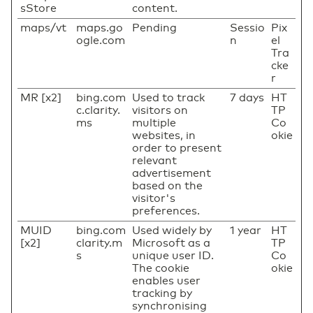
sStore
content.
maps/vt
maps.go
Pending
Sessio
Pix
ogle.com
n
el
Tra
cke
r
MR [x2]
bing.com
Used to track
7 days
HT
c.clarity.
visitors on
TP
ms
multiple
Co
websites, in
okie
order to present
relevant
advertisement
based on the
visitor's
preferences.
MUID
bing.com
Used widely by
1 year
HT
[x2]
clarity.m
Microsoft as a
TP
s
unique user ID.
Co
The cookie
okie
enables user
tracking by
synchronising