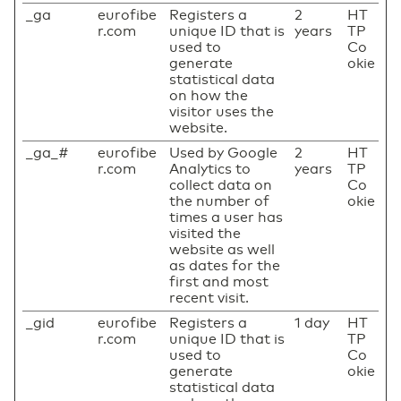
_ga
eurofibe
Registers a
2
HT
r.com
unique ID that is
years
TP
used to
Co
generate
okie
statistical data
on how the
visitor uses the
website.
_ga_#
eurofibe
Used by Google
2
HT
r.com
Analytics to
years
TP
collect data on
Co
the number of
okie
times a user has
visited the
website as well
as dates for the
first and most
recent visit.
_gid
eurofibe
Registers a
1 day
HT
r.com
unique ID that is
TP
used to
Co
generate
okie
statistical data