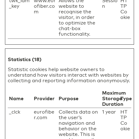
twk_idm
www.eur
Allows the
Sessio
HT
_key
ofiber.co
website to
n
TP
m
recoqnise the
Co
visitor, in order
okie
to optimize the
chat-box
functionality.
Statistics (18)
Statistic cookies help website owners to
understand how visitors interact with websites by
collecting and reporting information anonymously.
Maximum
Name
Provider
Purpose
Storage
Type
Duration
_clck
eurofibe
Collects data on
1 year
HT
r.com
the user’s
TP
navigation and
Co
behavior on the
okie
website. This is