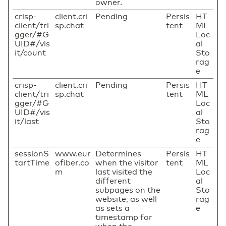
owner.
crisp-
client.cri
Pending
Persis
HT
client/tri
sp.chat
tent
ML
gger/#G
Loc
UID#/vis
al
it/count
Sto
rag
e
crisp-
client.cri
Pending
Persis
HT
client/tri
sp.chat
tent
ML
gger/#G
Loc
UID#/vis
al
it/last
Sto
rag
e
sessionS
www.eur
Determines
Persis
HT
tartTime
ofiber.co
when the visitor
tent
ML
m
last visited the
Loc
different
al
subpages on the
Sto
website, as well
rag
as sets a
e
timestamp for