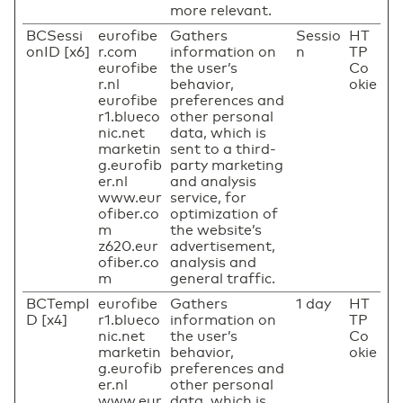
more relevant.
BCSessi
eurofibe
Gathers
Sessio
HT
onID [x6]
r.com
information on
n
TP
eurofibe
the user’s
Co
r.nl
behavior,
okie
eurofibe
preferences and
r1.blueco
other personal
nic.net
data, which is
marketin
sent to a third-
g.eurofib
party marketing
er.nl
and analysis
www.eur
service, for
ofiber.co
optimization of
m
the website’s
z620.eur
advertisement,
ofiber.co
analysis and
m
general traffic.
BCTempI
eurofibe
Gathers
1 day
HT
D [x4]
r1.blueco
information on
TP
nic.net
the user’s
Co
marketin
behavior,
okie
g.eurofib
preferences and
er.nl
other personal
www.eur
data, which is