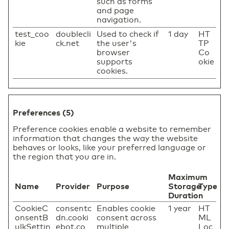
such as forms
and page
navigation.
test_coo
doublecli
Used to check if
1 day
HT
kie
ck.net
the user's
TP
browser
Co
supports
okie
cookies.
Preferences (5)
Preference cookies enable a website to remember
information that changes the way the website
behaves or looks, like your preferred language or
the region that you are in.
Maximum
Name
Provider
Purpose
Storage
Type
Duration
CookieC
consentc
Enables cookie
1 year
HT
onsentB
dn.cooki
consent across
ML
ulkSettin
ebot.co
multiple
Loc