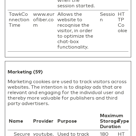
when the
session started.
TawkCo
www.eur
Allows the
Sessio
HT
nnection
ofiber.co
website to
n
TP
Time
m
recoqnise the
Co
visitor, in order
okie
to optimize the
chat-box
functionality.
Marketing (59)
Marketing cookies are used to track visitors across
websites. The intention is to display ads that are
relevant and engaging for the individual user and
thereby more valuable for publishers and third
party advertisers.
Maximum
Name
Provider
Purpose
Storage
Type
Duration
__Secure
youtube.
Used to track
180
HT