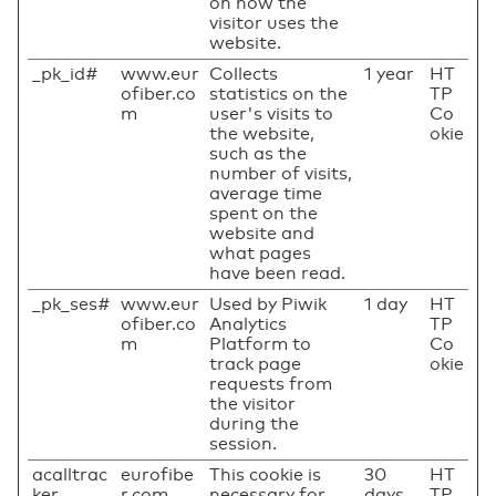
on how the
visitor uses the
website.
_pk_id#
www.eur
Collects
1 year
HT
ofiber.co
statistics on the
TP
m
user's visits to
Co
the website,
okie
such as the
number of visits,
average time
spent on the
website and
what pages
have been read.
_pk_ses#
www.eur
Used by Piwik
1 day
HT
ofiber.co
Analytics
TP
m
Platform to
Co
track page
okie
requests from
the visitor
during the
session.
acalltrac
eurofibe
This cookie is
30
HT
ker
r.com
necessary for
days
TP