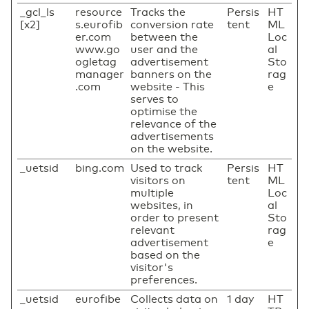
_gcl_ls
resource
Tracks the
Persis
HT
[x2]
s.eurofib
conversion rate
tent
ML
er.com
between the
Loc
www.go
user and the
al
ogletag
advertisement
Sto
manager
banners on the
rag
.com
website - This
e
serves to
optimise the
relevance of the
advertisements
on the website.
_uetsid
bing.com
Used to track
Persis
HT
visitors on
tent
ML
multiple
Loc
websites, in
al
order to present
Sto
relevant
rag
advertisement
e
based on the
visitor's
preferences.
_uetsid
eurofibe
Collects data on
1 day
HT