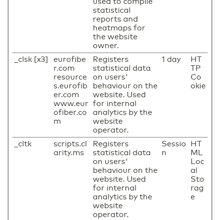
used to compile
statistical
reports and
heatmaps for
the website
owner.
_clsk [x3]
eurofibe
Registers
1 day
HT
r.com
statistical data
TP
resource
on users'
Co
s.eurofib
behaviour on the
okie
er.com
website. Used
www.eur
for internal
ofiber.co
analytics by the
m
website
operator.
_cltk
scripts.cl
Registers
Sessio
HT
arity.ms
statistical data
n
ML
on users'
Loc
behaviour on the
al
website. Used
Sto
for internal
rag
analytics by the
e
website
operator.