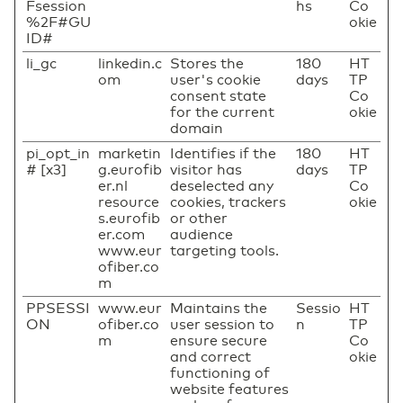
Fsession
hs
Co
%2F#GU
okie
ID#
li_gc
linkedin.c
Stores the
180
HT
om
user's cookie
days
TP
consent state
Co
for the current
okie
domain
pi_opt_in
marketin
Identifies if the
180
HT
# [x3]
g.eurofib
visitor has
days
TP
er.nl
deselected any
Co
resource
cookies, trackers
okie
s.eurofib
or other
er.com
audience
www.eur
targeting tools.
ofiber.co
m
PPSESSI
www.eur
Maintains the
Sessio
HT
ON
ofiber.co
user session to
n
TP
m
ensure secure
Co
and correct
okie
functioning of
website features