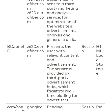
ofiber.co
sent to a third-
m
party marketing
z620.eur
and analysis
ofiber.co
service, for
m
optimization of
the website’s
advertisement,
analysis and
general traffic.
BCZoneI
z620.eur
Presents the
Sessio
HT
D
ofiber.co
user with
n
ML
m
relevant content
Loc
and
al
advertisement.
Sto
The service is
rag
provided by
e
third-party
advertisement
hubs, which
facilitate real-
time bidding for
advertisers.
ccm/con
googlea
Pending
Sessio
Pix