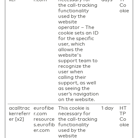
the call-tracking
Co
functionality
okie
used by the
website
operator – The
cookie sets an ID
for the specific
user, which
allows the
website's
support team to
recognize the
user when
calling their
support, as well
as seeing the
user’s navigation
on the website.
acalltrac
eurofibe
This cookie is
1 day
HT
kerreferr
r.com
necessary for
TP
er [x2]
resource
the call-tracking
Co
s.eurofib
functionality
okie
er.com
used by the
website