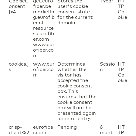
CookieC
get.euro
Stores the
1 year
HT
onsent
fiber.be
user's cookie
TP
[x4]
marketin
consent state
Co
g.eurofib
for the current
okie
er.nl
domain
resource
s.eurofib
er.com
www.eur
ofiber.co
m
cookies.j
www.eur
Determines
Sessio
HT
s
ofiber.co
whether the
n
TP
m
visitor has
Co
accepted the
okie
cookie consent
box. This
ensures that the
cookie consent
box will not be
presented again
upon re-entry.
crisp-
eurofibe
Pending
6
HT
client%2
r.com
mont
TP