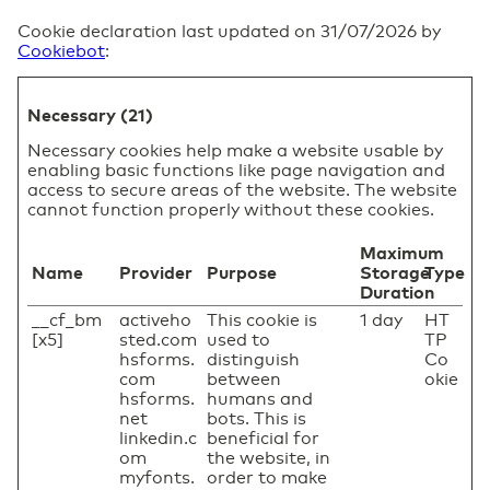
Cookie declaration last updated on 31/07/2026 by
Cookiebot
:
Necessary (21)
Necessary cookies help make a website usable by
enabling basic functions like page navigation and
access to secure areas of the website. The website
cannot function properly without these cookies.
Maximum
Name
Provider
Purpose
Storage
Type
Duration
__cf_bm
activeho
This cookie is
1 day
HT
[x5]
sted.com
used to
TP
hsforms.
distinguish
Co
com
between
okie
hsforms.
humans and
net
bots. This is
linkedin.c
beneficial for
om
the website, in
myfonts.
order to make