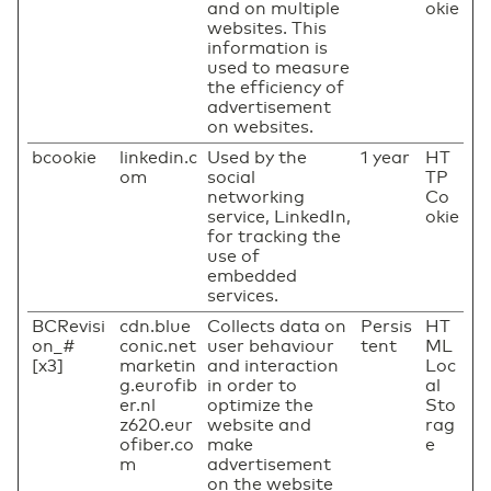
and on multiple
okie
websites. This
information is
used to measure
the efficiency of
advertisement
on websites.
bcookie
linkedin.c
Used by the
1 year
HT
om
social
TP
networking
Co
service, LinkedIn,
okie
for tracking the
use of
embedded
services.
BCRevisi
cdn.blue
Collects data on
Persis
HT
on_#
conic.net
user behaviour
tent
ML
[x3]
marketin
and interaction
Loc
g.eurofib
in order to
al
er.nl
optimize the
Sto
z620.eur
website and
rag
ofiber.co
make
e
m
advertisement
on the website