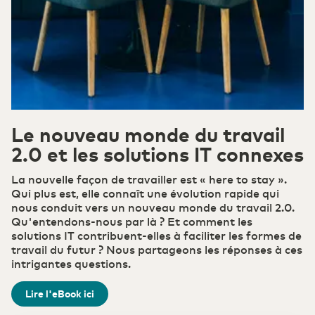
Le cloud offre flexibilité et évolutivité. Avec
Eurofiber, vous bénéficiez de performances
Finance et assurance
Nos fournisseurs
Belgium
English
prévisibles, d’une sécurité maximale et d’un
contrôle total de vos données.
France
Français
Gouvernement
Careers
Secure Cloud Connect
Là où connectivité et cloud se rencontrent
DCspine
Le nouveau monde du travail
Deutschland
La base de votre infrastructure TIC
Deutsch
2.0 et les solutions IT connexes
ICT & Télécommunications
La nouvelle façon de travailler est « here to stay ».
Germany
English
Sécurité
Qui plus est, elle connaît une évolution rapide qui
Transportez vos données de manière responsable
nous conduit vers un nouveau monde du travail 2.0.
Industrie
Qu'entendons-nous par là ? Et comment les
solutions IT contribuent-elles à faciliter les formes de
WDM Encrypted
travail du futur ? Nous partageons les réponses à ces
Transport de données sécurisé au maximum
intrigantes questions.
Transport & Logistique
Lire l'eBook ici