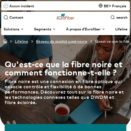
Aucun incident
BE
Français
Contact
search
Solutions
Segments
À propos d’Eurofiber
Lifeline
lifeline
réseau de qualité supérieure
quest ce que la fibr
International
Connectivité
English
Agroalimentaire
À propos de nous
Passez d’un service ICT à l’autre
Qu'est-ce que la fibre noire et
WDM
Nederland
Nederlands
comment fonctionne-t-elle ?
Commerce de détail (en ligne)
Réseau de fibre optique
Sur les longues distances sans soucis
Ethernet VPN
Fibre noire est une connexion en fibre optique qui
Collaboration sécurisée
associe contrôle et flexibilité à de bonnes
Netherlands
English
Internet professionnel
performances. Découvrez tout sur la fibre noire et
Construction
Actualité & Communiqués de presse
L’Internet rapide et fiable
les technologies connexes telles que DWDM et
Managed Dark Fiber
fibre éclairée.
Belgique
Français
Réseau en gestion propre
Enseignement
Les partenaires
België
Nederlands
Cloud