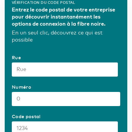
VÉRIFICATION DU CODE POSTAL
Le cloud offre flexibilité et évolutivité. Avec
Entrez le code postal de votre entreprise
Eurofiber, vous bénéficiez de performances
Finance et assurance
Nos fournisseurs
pour découvrir instantanément les
Belgium
English
prévisibles, d’une sécurité maximale et d’un
options de connexion à la fibre noire.
contrôle total de vos données.
En un seul clic, découvrez ce qui est
France
Français
Gouvernement
Careers
Secure Cloud Connect
possible
Là où connectivité et cloud se rencontrent
DCspine
Deutschland
La base de votre infrastructure TIC
Deutsch
Rue
ICT & Télécommunications
Germany
English
Sécurité
Transportez vos données de manière responsable
Numéro
Industrie
WDM Encrypted
Transport de données sécurisé au maximum
Transport & Logistique
Code postal