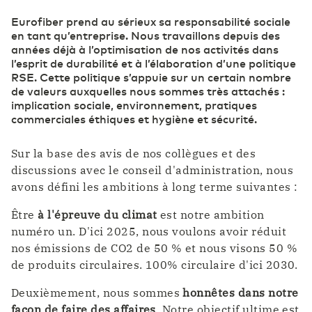
Eurofiber prend au sérieux sa responsabilité sociale
Finance
Emplois
en tant qu’entreprise. Nous travaillons depuis des
Belgium
English
années déjà à l’optimisation de nos activités dans
l’esprit de durabilité et à l’élaboration d’une politique
RSE. Cette politique s’appuie sur un certain nombre
France
Français
ICT & Télécommunications
de valeurs auxquelles nous sommes très attachés :
implication sociale, environnement, pratiques
commerciales éthiques et hygiène et sécurité.
Deutschland
Deutsch
Industrie
Sur la base des avis de nos collègues et des
discussions avec le conseil d'administration, nous
Germany
English
avons défini les ambitions à long terme suivantes :
Santé
Être
à l'épreuve du climat
est notre ambition
numéro un. D'ici 2025, nous voulons avoir réduit
nos émissions de CO2 de 50 % et nous visons 50 %
Services publics et Administration
de produits circulaires. 100% circulaire d'ici 2030.
Deuxièmement, nous sommes
honnêtes dans notre
façon de faire des affaires
. Notre objectif ultime est