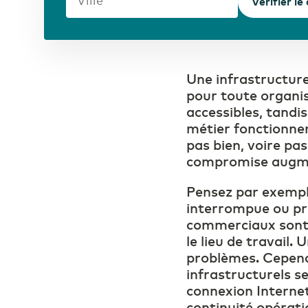
Vérifier le
Une infrastructure
pour toute organi
accessibles, tandi
métier fonctionnen
pas bien, voire pas
compromise augm
Pensez par exempl
interrompue ou pr
commerciaux sont 
le lieu de travail
problèmes. Cepend
infrastructurels s
connexion Internet
continuité opérati