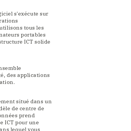
giciel s'exécute sur
érations
tilisons tous les
inateurs portables
structure ICT solide
 ensemble
é, des applications
ation.
lement situé dans un
dèle de centre de
données prend
re ICT pour une
dans lequel vous