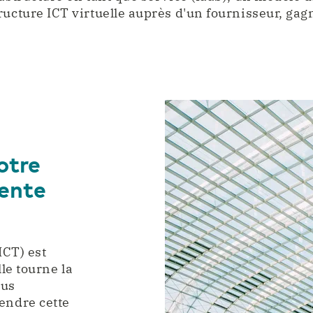
ructure ICT virtuelle auprès d'un fournisseur, ga
otre
iente
ICT) est
le tourne la
sus
ndre cette