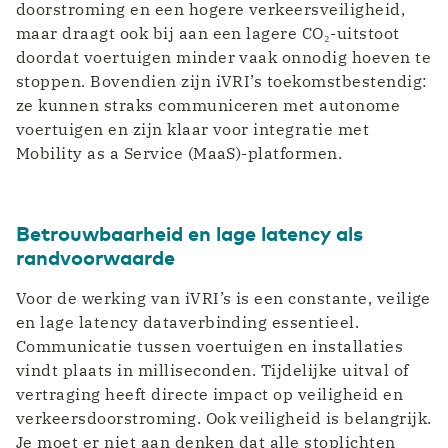
doorstroming en een hogere verkeersveiligheid,
Colocatie
maar draagt ook bij aan een lagere CO₂-uitstoot
Bouw
Ontdek onze acht Tier 3 designed datacenters
doordat voertuigen minder vaak onnodig hoeven te
Digitalisering biedt bouwsector extra kansen
stoppen. Bovendien zijn iVRI’s toekomstbestendig:
Onze Datacenters
ze kunnen straks communiceren met autonome
Eurofiber Cloud Infra
Transport & Logistiek
voertuigen en zijn klaar voor integratie met
Sneller schakelen door digitalisering
Mobility as a Service (MaaS)-platformen.
Betrouwbaarheid en lage latency als
randvoorwaarde
Voor de werking van iVRI’s is een constante, veilige
en lage latency dataverbinding essentieel.
Communicatie tussen voertuigen en installaties
vindt plaats in milliseconden. Tijdelijke uitval of
vertraging heeft directe impact op veiligheid en
verkeersdoorstroming. Ook veiligheid is belangrijk.
Je moet er niet aan denken dat alle stoplichten