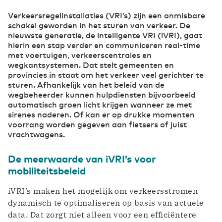
draadloos verder
Verkeersregelinstallaties (VRI’s) zijn een onmisbare
Datacenter Arnhem 1
Onze leveranciers
schakel geworden in het sturen van verkeer. De
Belgium
English
Finance
nieuwste generatie, de intelligente VRI (iVRI), gaat
Veilig digitaal fundament voor cloud computing
hierin een stap verder en communiceren real-time
Cloud & Cloudconnectiviteit
met voertuigen, verkeerscentrales en
Kies de juiste cloudstrategie: veilig, schaalbaar
France
Français
Datacenter NL Zuid-West 1
Ons ESG-beleid
wegkantsystemen. Dat stelt gemeenten en
(R)etail
en flexibel.
provincies in staat om het verkeer veel gerichter te
Digitalisering en inzet ICT-middelen kenmerkt
sturen. Afhankelijk van het beleid van de
retail 2.0
Private Cloud
wegbeheerder kunnen hulpdiensten bijvoorbeeld
Deutschland
Deutsch
automatisch groen licht krijgen wanneer ze met
Datacenter NL Zuid-West 2
Careers
Jouw eigen soevereine cloudomgeving
Hybrid Cloud Gateway
sirenes naderen. Of kan er op drukke momenten
Agri & Food
voorrang worden gegeven aan fietsers of juist
De oplossing voor flexibele cloudintegratie
Germany
English
Technologische innovatie breder toepasbaar
Secure Cloud Connect
vrachtwagens.
Waar connectiviteit en cloud samenkomen
Datacenter Groningen 1
Compliance
DCspine
De meerwaarde van iVRI’s voor
ICT & Telecom
Verbind datacenters en clouds eenvoudig via
mobiliteitsbeleid
Hoge bandbreedtes en een betrouwbaar netwerk
één portal
Public Cloud
Quantum
iVRI’s maken het mogelijk om verkeersstromen
Waar connectiviteit en cloud samenkomen
Industrie
dynamisch te optimaliseren op basis van actuele
Concurrentiepositie versterken met industrie 4.0
data. Dat zorgt niet alleen voor een efficiëntere