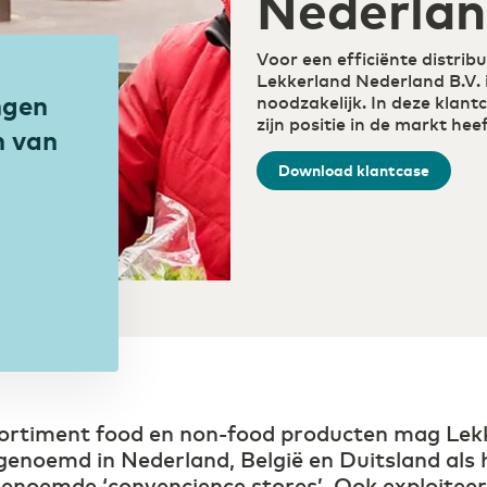
Nederla
eenvoudig via één portal
Public Cloud
Transport & Logistiek
Waar connectiviteit en cloud
Sneller schakelen door
Voor een efficiënte distrib
samenkomen
digitalisering
Lekkerland Nederland B.V. i
ngen
noodzakelijk. In deze klant
zijn positie in de markt he
n van
Download klantcase
ortiment food en non-food producten mag Lek
genoemd in Nederland, België en Duitsland als
enoemde ‘convencience stores’. Ook exploiteert