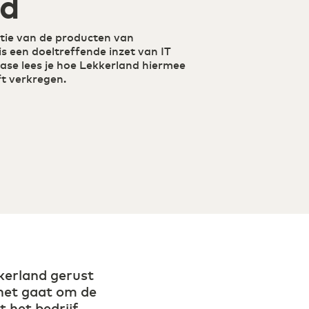
nd
utie van de producten van
s een doeltreffende inzet van IT
case lees je hoe Lekkerland hiermee
eft verkregen.
kerland gerust
 het gaat om de
 het bedrijf