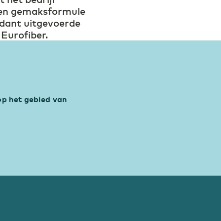
ksen gemaksformule
ndant uitgevoerde
Eurofiber.
op het gebied van