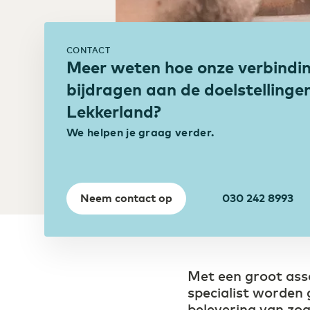
Waar glasvezel stopt, gaat je netwerk
draadloos verder
Bouw
Digitalisering biedt
bouwsector extra kansen
CONTACT
Meer weten hoe onze verbindi
bijdragen aan de doelstellinge
Lekkerland?
We helpen je graag verder.
Neem contact op
030 242 8993
Met een groot ass
specialist worden 
belevering van zog