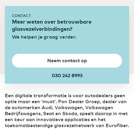
Colocatie
Bouw
Ontdek onze acht Tier 3 designed datacenters
CONTACT
Digitalisering biedt bouwsector extra kansen
Meer weten over betrouwbare
Onze Datacenters
glasvezelverbindingen?
Eurofiber Cloud Infra
We helpen je graag verder.
Transport & Logistiek
Sneller schakelen door digitalisering
Neem contact op
030 242 8993
Een digitale transformatie is voor autodealers geen
optie maar een ‘must’. Pon Dealer Groep, dealer van
de automerken Audi, Volkswagen, Volkswagen
Bedrijfswagens, Seat en Skoda, speelt daarop in met
een keur aan innovatieve applicaties en het
toekomstbestendige glasvezelnetwerk van Eurofiber.