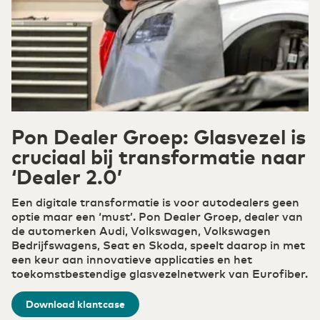
draadloos verder
Datacenter Arnhem 1
Onze leveranciers
Belgium
English
Finance
Veilig digitaal fundament voor cloud computing
Cloud & Cloudconnectiviteit
Kies de juiste cloudstrategie: veilig, schaalbaar
France
Français
Datacenter NL Zuid-West 1
Ons ESG-beleid
(R)etail
en flexibel.
Digitalisering en inzet ICT-middelen kenmerkt
retail 2.0
Pon Dealer Groep: Glasvezel is
Private Cloud
Deutschland
Deutsch
cruciaal bij transformatie naar
Datacenter NL Zuid-West 2
Careers
Jouw eigen soevereine cloudomgeving
Hybrid Cloud Gateway
‘Dealer 2.0’
Agri & Food
De oplossing voor flexibele cloudintegratie
Germany
English
Technologische innovatie breder toepasbaar
Secure Cloud Connect
Een digitale transformatie is voor autodealers geen
Waar connectiviteit en cloud samenkomen
Datacenter Groningen 1
Compliance
optie maar een ‘must’. Pon Dealer Groep, dealer van
DCspine
de automerken Audi, Volkswagen, Volkswagen
ICT & Telecom
Verbind datacenters en clouds eenvoudig via
Bedrijfswagens, Seat en Skoda, speelt daarop in met
Hoge bandbreedtes en een betrouwbaar netwerk
één portal
een keur aan innovatieve applicaties en het
Public Cloud
Quantum
toekomstbestendige glasvezelnetwerk van Eurofiber.
Waar connectiviteit en cloud samenkomen
Industrie
Download klantcase
Concurrentiepositie versterken met industrie 4.0