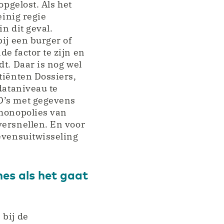
opgelost. Als het
einig regie
n dit geval.
ij een burger of
e factor te zijn en
dt. Daar is nog wel
tiënten Dossiers,
dataniveau te
D’s met gegevens
 monopolies van
versnellen. En voor
gevensuitwisseling
hes als het gaat
 bij de