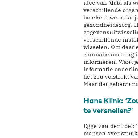
idee van ‘data als w
verschillende organ
betekent weer dat j
gezondheidszorg. Het
gegevensuitwisselin
verschillende inste
wisselen. Om daar 
coronabesmetting i
informeren. Want je
informatie onderlin
het zou volstrekt v
Maar dat gebeurt no
Hans Klink: ‘Zo
te versnellen?’
Egge van der Poel: 
mensen over struikel