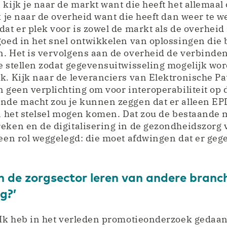
kijk je naar de markt want die heeft het allemaal 
k je naar de overheid want die heeft dan weer te w
at er plek voor is zowel de markt als de overheid i
goed in het snel ontwikkelen van oplossingen die b
. Het is vervolgens aan de overheid de verbindend
e stellen zodat gegevensuitwisseling mogelijk wor
k. Kijk naar de leveranciers van Elektronische Pa
n geen verplichting om voor interoperabiliteit op 
ende macht zou je kunnen zeggen dat er alleen EP
in het stelsel mogen komen. Dat zou de bestaande
eken en de digitalisering in de gezondheidszorg 
 een rol weggelegd: die moet afdwingen dat er ge
n de zorgsector leren van andere branc
g?’
‘Ik heb in het verleden promotieonderzoek gedaan