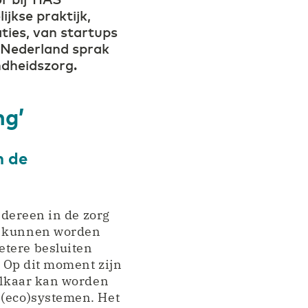
ijkse praktijk,
aties, van startups
r Nederland sprak
ndheidszorg.
ng’
n de
iedereen in de zorg
en kunnen worden
etere besluiten
. Op dit moment zijn
 elkaar kan worden
 (eco)systemen. Het