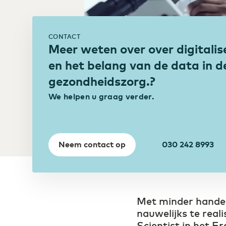
Waar glasvezel stopt, gaat je netwerk
draadloos verder
Bouw
Digitalisering biedt
bouwsector extra kansen
CONTACT
Meer weten over over digitalis
en het belang van de data in d
gezondheidszorg.?
We helpen u graag verder.
Neem contact op
030 242 8993
Met minder handen 
nauwelijks te reali
Scientist in het 