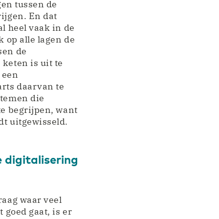
ngen tussen de
ijgen. En dat
al heel vaak in de
k op alle lagen de
sen de
keten is uit te
 een
arts daarvan te
stemen die
te begrijpen, want
dt uitgewisseld.
digitalisering
raag waar veel
 goed gaat, is er