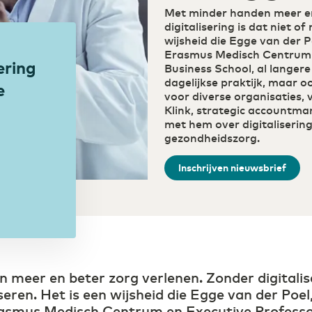
eenvoudig via één portal
Met minder handen meer en
Public Cloud
Transport & Logistiek
digitalisering is dat niet of
Waar connectiviteit en cloud
Sneller schakelen door
wijsheid die Egge van der Po
samenkomen
digitalisering
Erasmus Medisch Centrum e
ering
Business School, al langere t
dagelijkse praktijk, maar oo
e
voor diverse organisaties, 
Klink, strategic accountma
met hem over digitalisering
gezondheidszorg.
Inschrijven nieuwsbrief
meer en beter zorg verlenen. Zonder digitaliser
seren. Het is een wijsheid die Egge van der Poel
Erasmus Medisch Centrum en Executive Professo