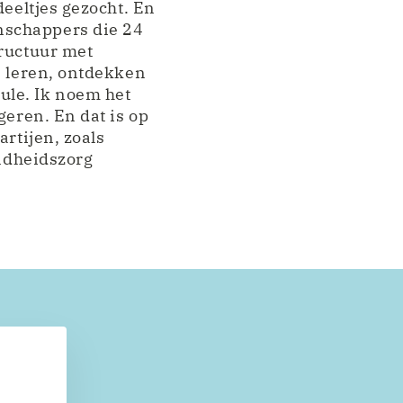
deeltjes gezocht. En
nschappers die 24
tructuur met
n leren, ontdekken
ule. Ik noem het
geren. En dat is op
artijen, zoals
ondheidszorg