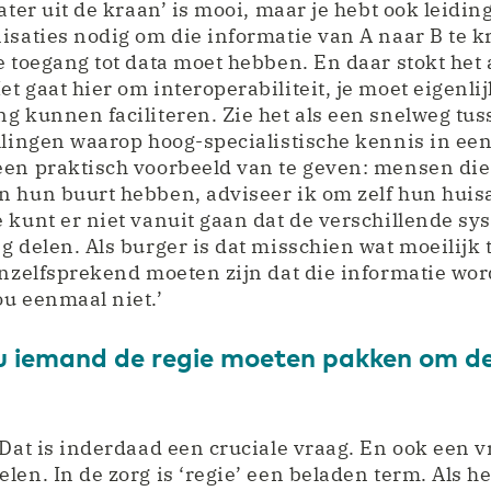
ater uit de kraan’ is mooi, maar je hebt ook leidi
isaties nodig om die informatie van A naar B te kr
e toegang tot data moet hebben. En daar stokt het 
 gaat hier om interoperabiliteit, je moet eigenlij
g kunnen faciliteren. Zie het als een snelweg tus
llingen waarop hoog-specialistische kennis in een 
een praktisch voorbeeld van te geven: mensen die
n hun buurt hebben, adviseer ik om zelf hun huis
 kunt er niet vanuit gaan dat de verschillende sy
g delen. Als burger is dat misschien wat moeilijk 
anzelfsprekend moeten zijn dat die informatie wor
u eenmaal niet.’
u iemand de regie moeten pakken om de 
‘Dat is inderdaad een cruciale vraag. En ook een v
en. In de zorg is ‘regie’ een beladen term. Als het