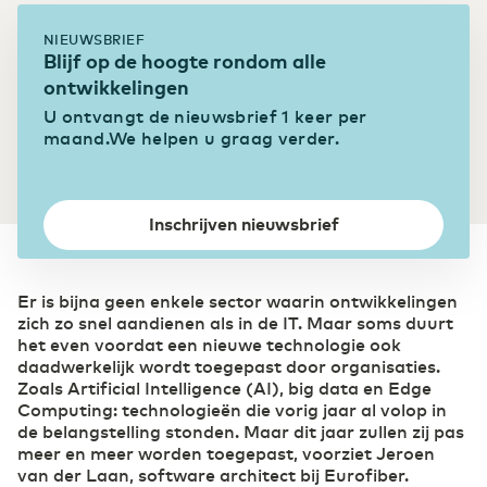
Colocatie
NIEUWSBRIEF
Bouw
Ontdek onze acht Tier 3 designed datacenters
Blijf op de hoogte rondom alle
Digitalisering biedt bouwsector extra kansen
ontwikkelingen
Onze Datacenters
U ontvangt de nieuwsbrief 1 keer per
Eurofiber Cloud Infra
Transport & Logistiek
maand.We helpen u graag verder.
Sneller schakelen door digitalisering
Inschrijven nieuwsbrief
Er is bijna geen enkele sector waarin ontwikkelingen
zich zo snel aandienen als in de IT. Maar soms duurt
het even voordat een nieuwe technologie ook
daadwerkelijk wordt toegepast door organisaties.
Zoals Artificial Intelligence (AI), big data en Edge
Computing: technologieën die vorig jaar al volop in
de belangstelling stonden. Maar dit jaar zullen zij pas
meer en meer worden toegepast, voorziet Jeroen
van der Laan, software architect bij Eurofiber.