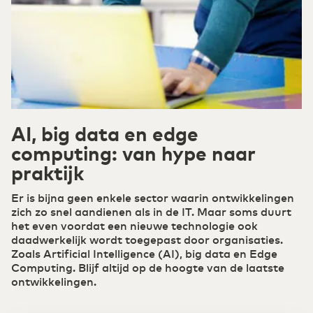
draadloos verder
Datacenter Arnhem 1
Onze leveranciers
Belgium
English
Finance
Veilig digitaal fundament voor cloud computing
Cloud & Cloudconnectiviteit
Kies de juiste cloudstrategie: veilig, schaalbaar
France
Français
Datacenter NL Zuid-West 1
Ons ESG-beleid
(R)etail
en flexibel.
Digitalisering en inzet ICT-middelen kenmerkt
retail 2.0
AI, big data en edge
Private Cloud
Deutschland
Deutsch
computing: van hype naar
Datacenter NL Zuid-West 2
Careers
Jouw eigen soevereine cloudomgeving
Hybrid Cloud Gateway
praktijk
Agri & Food
De oplossing voor flexibele cloudintegratie
Germany
English
Technologische innovatie breder toepasbaar
Secure Cloud Connect
Er is bijna geen enkele sector waarin ontwikkelingen
Waar connectiviteit en cloud samenkomen
Datacenter Groningen 1
Compliance
zich zo snel aandienen als in de IT. Maar soms duurt
DCspine
het even voordat een nieuwe technologie ook
ICT & Telecom
Verbind datacenters en clouds eenvoudig via
daadwerkelijk wordt toegepast door organisaties.
Hoge bandbreedtes en een betrouwbaar netwerk
één portal
Zoals Artificial Intelligence (AI), big data en Edge
Public Cloud
Quantum
Computing. Blijf altijd op de hoogte van de laatste
Waar connectiviteit en cloud samenkomen
ontwikkelingen.
Industrie
Concurrentiepositie versterken met industrie 4.0