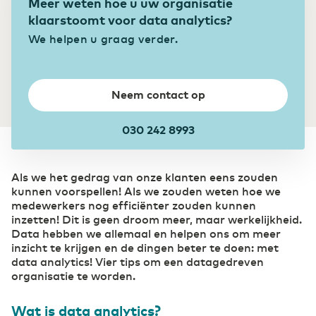
Meer weten hoe u uw organisatie
Colocatie
klaarstoomt voor data analytics?
Bouw
Ontdek onze acht Tier 3 designed datacenters
We helpen u graag verder.
Digitalisering biedt bouwsector extra kansen
Onze Datacenters
Eurofiber Cloud Infra
Transport & Logistiek
Neem contact op
Sneller schakelen door digitalisering
030 242 8993
Als we het gedrag van onze klanten eens zouden
kunnen voorspellen! Als we zouden weten hoe we
medewerkers nog efficiënter zouden kunnen
inzetten! Dit is geen droom meer, maar werkelijkheid.
Data hebben we allemaal en helpen ons om meer
inzicht te krijgen en de dingen beter te doen: met
data analytics! Vier tips om een datagedreven
organisatie te worden.
Wat is data analytics?