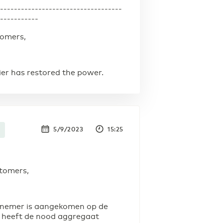
------------------------------------
------------
tomers,
ier has restored the power.
5/9/2023
15:25
tomers,
nemer is aangekomen op de
n heeft de nood aggregaat