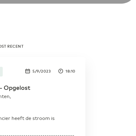
OST RECENT
5/9/2023
18:10
- Opgelost
nten,
ncier heeft de stroom is
------------------------------------