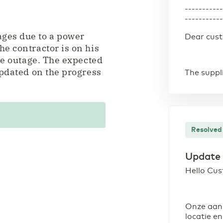
----------
----------
ages due to a power
Dear cus
he contractor is on his
the outage. The expected
updated on the progress
The suppl
Resolved
Update
Hello Cus
Onze aan
locatie e