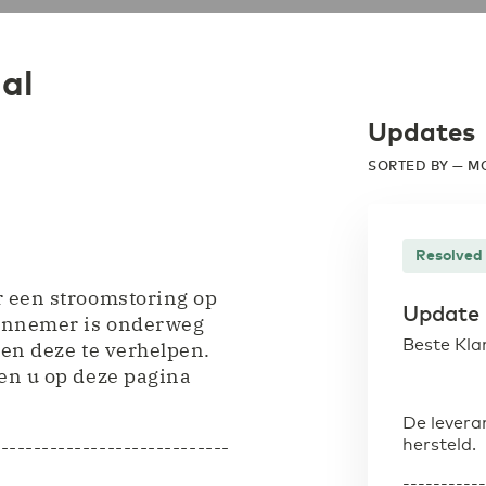
al
Updates
SORTED BY — M
Resolved
r een stroomstoring op
Update 
aannemer is onderweg
Beste Kla
 en deze te verhelpen.
en u op deze pagina
De levera
-----------------------------
hersteld.
----------