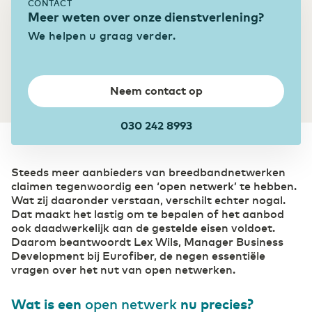
CONTACT
Colocatie
Meer weten over onze dienstverlening?
Bouw
Ontdek onze acht Tier 3 designed datacenters
We helpen u graag verder.
Digitalisering biedt bouwsector extra kansen
Onze Datacenters
Eurofiber Cloud Infra
Transport & Logistiek
Neem contact op
Sneller schakelen door digitalisering
030 242 8993
Steeds meer aanbieders van breedbandnetwerken
claimen tegenwoordig een ‘open netwerk’ te hebben.
Wat zij daaronder verstaan, verschilt echter nogal.
Dat maakt het lastig om te bepalen of het aanbod
ook daadwerkelijk aan de gestelde eisen voldoet.
Daarom beantwoordt Lex Wils, Manager Business
Development bij Eurofiber, de negen essentiële
vragen over het nut van open netwerken.
Wat is een
open netwerk
nu precies?