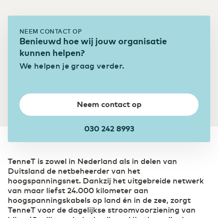
Colocatie
Bouw
Ontdek onze acht Tier 3 designed datacenters
Digitalisering biedt bouwsector extra kansen
NEEM CONTACT OP
Benieuwd hoe wij jouw organisatie
Onze Datacenters
kunnen helpen?
Eurofiber Cloud Infra
Transport & Logistiek
We helpen je graag verder.
Sneller schakelen door digitalisering
Neem contact op
030 242 8993
TenneT is zowel in Nederland als in delen van
Duitsland de netbeheerder van het
hoogspanningsnet. Dankzij het uitgebreide netwerk
van maar liefst 24.000 kilometer aan
hoogspanningskabels op land én in de zee, zorgt
TenneT voor de dagelijkse stroomvoorziening van