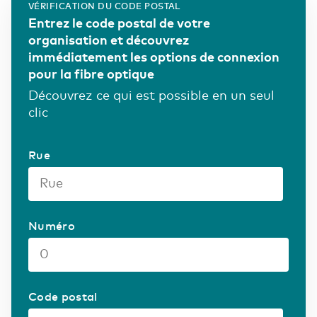
VÉRIFICATION DU CODE POSTAL
Le cloud offre flexibilité et évolutivité. Avec
Entrez le code postal de votre
Eurofiber, vous bénéficiez de performances
Finance et assurance
Nos fournisseurs
organisation et découvrez
Belgium
English
prévisibles, d’une sécurité maximale et d’un
immédiatement les options de connexion
contrôle total de vos données.
pour la fibre optique
France
Français
Gouvernement
Careers
Secure Cloud Connect
Découvrez ce qui est possible en un seul
Là où connectivité et cloud se rencontrent
clic
DCspine
Deutschland
La base de votre infrastructure TIC
Deutsch
ICT & Télécommunications
Rue
Germany
English
Sécurité
Transportez vos données de manière responsable
Industrie
Numéro
WDM Encrypted
Transport de données sécurisé au maximum
Transport & Logistique
Code postal